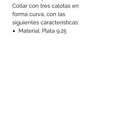
Collar con tres calotas en
forma curva, con las
siguientes características:
Material: Plata 9.25
Dimensión: Cadena: 65
cms. de largo. Dije: 7 cms.
de ancho x 3.5 de largo
Cadena ajustable
Pieza única
Peso aproximado: 19.3 gr.