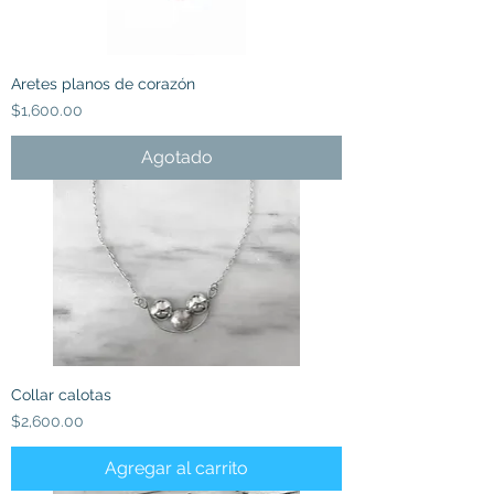
Aretes planos de corazón
Precio
$1,600.00
Agotado
Collar calotas
Precio
$2,600.00
Agregar al carrito