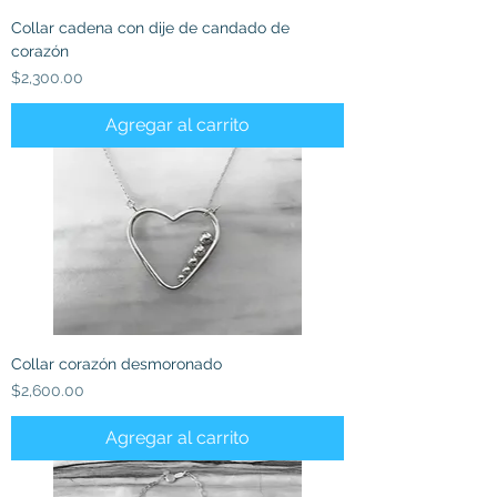
Collar cadena con dije de candado de
corazón
Precio
$2,300.00
Agregar al carrito
Collar corazón desmoronado
Precio
$2,600.00
Agregar al carrito