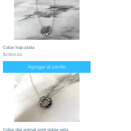
Collar hoja plata
Precio
$2,600.00
Agregar al carrito
Collar dije animal print doble vista