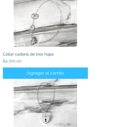
Collar cadena de tres hojas
Precio
$4,700.00
Agregar al carrito